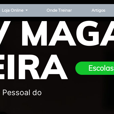
Loja Online
Onde Treinar
Artigos
V MAG
EIRA
Escolas
 Pessoal do